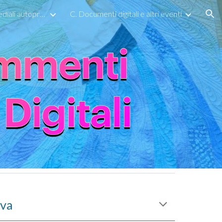
B. Frammenti multimediali autoprodotti
C. Documenti digitali e altri eventi
ion
ova