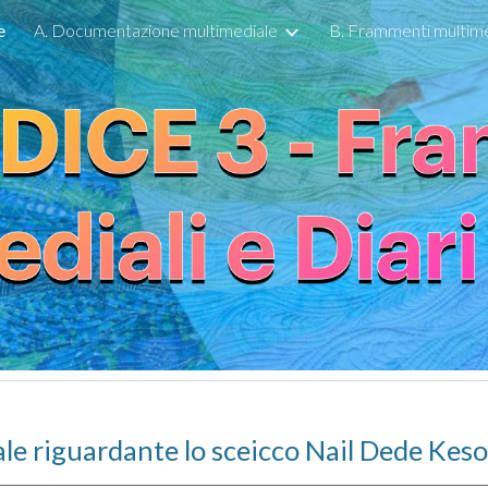
e
A. Documentazione multimediale
ip to main content
Skip to navigat
e riguardante lo sceicco Nail Dede Kes